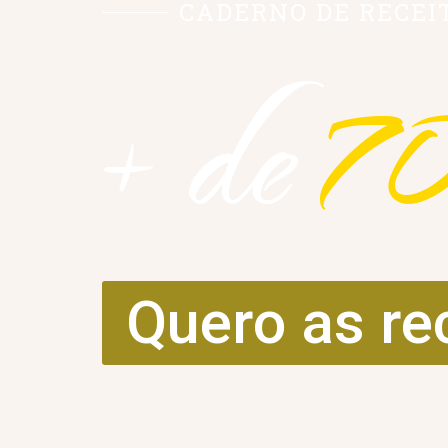
CADERNO DE RECEI
+ de
7
Quero as re