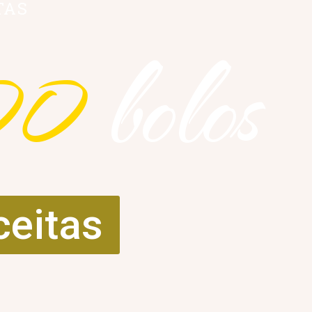
TAS
00
bolos
ceitas